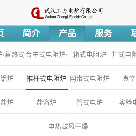
页
简介
产品
服务
炉/蓄热式
台车式电阻炉/
箱式电阻炉
井式电阻
熔铝炉
推杆式电阻炉
网带式电阻炉
真空
处理炉
陶瓷台车炉
火
硝盐炉
盐浴炉
管式电炉
实验
电热鼓风干燥