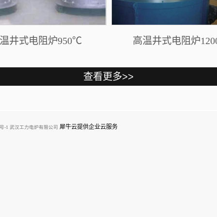
温井式电阻炉950℃
高温井式电阻炉120
犀牛云提供企业云服务
044号-1 武汉工力电炉有限公司