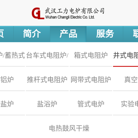
页
简介
产品
服务
炉/蓄热式
台车式电阻炉/
箱式电阻炉
井式电阻
熔铝炉
推杆式电阻炉
网带式电阻炉
真空
处理炉
陶瓷台车炉
火
硝盐炉
盐浴炉
管式电炉
实验
电热鼓风干燥