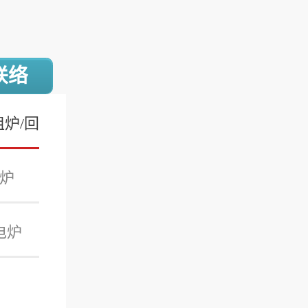
联络
炉/回
炉
炉
电炉