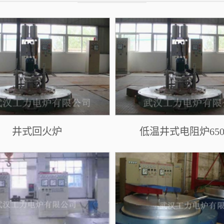
箱
井式回火炉
低温井式电阻炉65