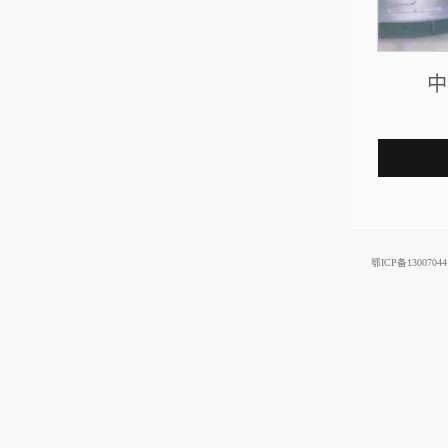
中
鄂ICP备13007